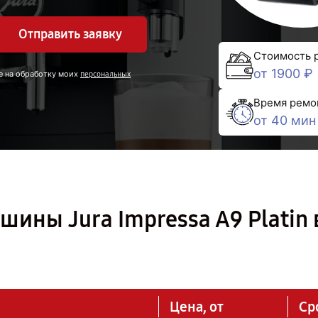
Отправить заявку
Стоимость 
от 1900 ₽
е на обработку моих
персональных
Время ремо
от 40 мин
ины Jura Impressa A9 Platin 
Цена, от
Ср