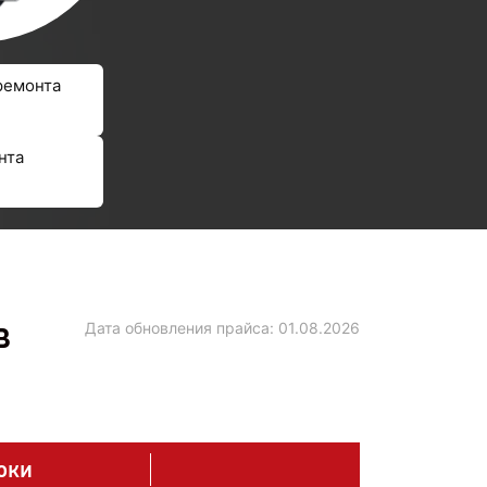
ремонта
нта
в
Дата обновления прайса:
01.08.2026
оки