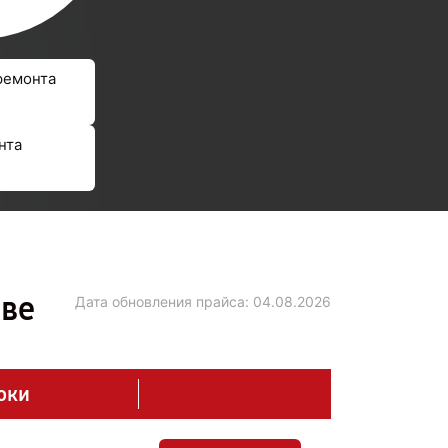
ремонта
нта
кве
Дата обновления прайса:
04.08.2026
оки