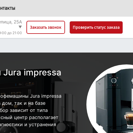
нтакты
улица, 25А
▼
Проверить статус заказа
Заказать звонок
9:00 до 21:00
Jura impressa
офемашины Jura impressa
дом, так и на базе
бор зависит от типа
исный центр располагает
гностики и устранения