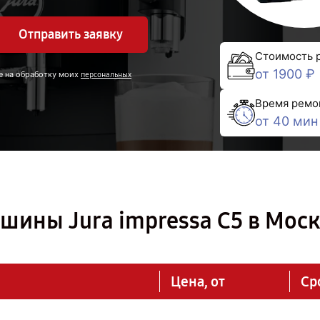
Отправить заявку
Стоимость 
от 1900 ₽
е на обработку моих
персональных
Время ремо
от 40 мин
шины Jura impressa С5 в Мос
Цена, от
Ср