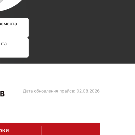
ремонта
нта
в
Дата обновления прайса:
02.08.2026
оки