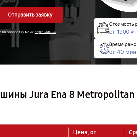
Отправить заявку
Стоимость 
от 1900 ₽
е на обработку моих
персональных
Время ремо
от 40 мин
ины Jura Ena 8 Metropolitan 
Цена, от
Ср