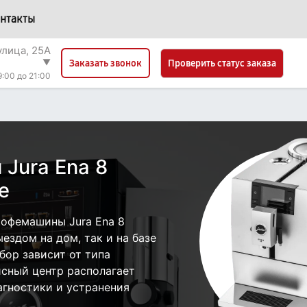
нтакты
улица, 25А
▼
Проверить статус заказа
Заказать звонок
9:00 до 21:00
Jura Ena 8
е
офемашины Jura Ena 8
ыездом на дом, так и на базе
бор зависит от типа
исный центр располагает
гностики и устранения